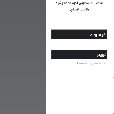
الاتحاد الفلسطيني لكرة القدم يشيد
بالدعم الأردني
س
فيسبوك
تويتر
Tweets by mala3eb
بك على الموقع الآن . هناك احتمال دائم أن يعتمد الفيفا نظامًا جديدًا يتطلب حسابًا آخر لتذاكر 2026،