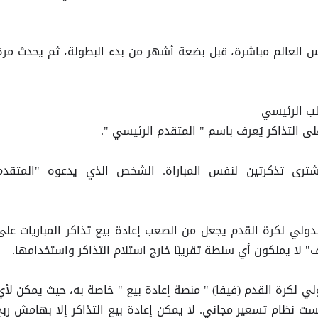
س العالم مباشرة، قبل بضعة أشهر من بدء البطولة، ثم يحدث مرة
ب الرئيسي
التذاكر يُعرف باسم " المتقدم الرئيسي ".
شترى تذكرتين لنفس المباراة. الشخص الذي يدعوه "المتقدم
الدولي لكرة القدم يجعل من الصعب إعادة بيع تذاكر المباريات على
 لا يملكون أي سلطة تقريبًا خارج استلام التذاكر واستخدامها.
ولي لكرة القدم (فيفا) " منصة إعادة بيع " خاصة به، حيث يمكن لأي
ت نظام تسعير مجاني. لا يمكن إعادة بيع التذاكر إلا بهامش ربح