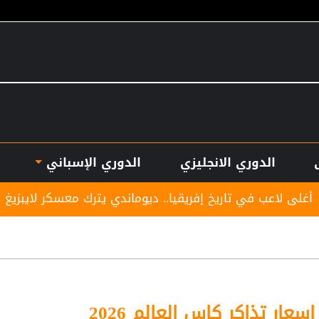
الدوري الانجليزي
الدوري الإسباني
ريخ إفريقيا.. ديوماندي يترك معسكر لايبزيغ للانضمام لريال مد
عار تذاكر كاس العالم 2026