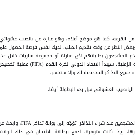
من القرعة، كما هو موضح أعلاه، وهو عبارة عن يانصيب عشوائي.
 وبغض النظر عن وقت تقديم الطلب، لديك نفس فرصة الحصول على
قدم المشجعون بطلباتهم لأي مباراة أو مجموعة مباريات خلال عدد
معين من الأيام. بمجرد انتهاء الفترة الزمنية، سيبدأ الاتحاد الدولي لكرة القدم (FIFA) عملية 
ء جميع التذاكر المخصصة لك وإلا ستخسر.
يانصيب العشوائي قبل بدء البطولة أيضًا.
هذه المرحلة هي الأكثر شيوعًا بين المشجعين عند شراء التذاكر. تَوَجّه إلى بوابة تذاكر FIFA، و
رها، وإذا كانت متوفرة، ادفع ببطاقة الائتمان في ذلك الوقت،