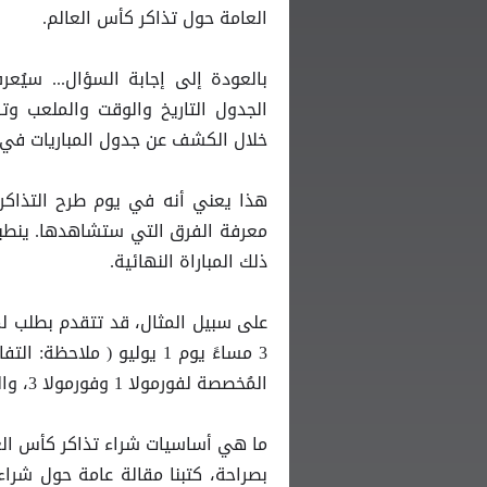
العامة حول تذاكر كأس العالم.
بالعودة إلى إجابة السؤال... سيُعر
الجدول التاريخ والوقت والملعب وت
خلال الكشف عن جدول المباريات في فبراير 2024 ، لكننا لم نرَ بعدُ توزيع المجموع
هذا يعني أنه في يوم طرح التذاكر
معرفة الفرق التي ستشاهدها. ينطبق
ذلك المباراة النهائية.
3 مساءً يوم 1 يوليو ( مل
المُخصصة لفورمولا 1 وفورمولا 3، والفرق التي لديك تذاكر لمشاهدتها.
ما هي أساسيات شراء تذاكر كأس الع
بصراحة، كتبنا مقالة عامة حول شرا