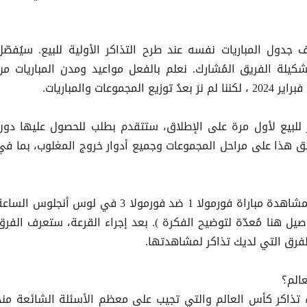
ف جدول المباريات نفسه عند طرح التذاكر الأولية للبيع. سيُفصّل
شكيلة الفريق المُشارك. نعلم بالفعل مواعيد ومدن المباريات من
ات والمباريات.
 للبيع لأول مرة على الإطلاق، ستتقدم بطلب للحصول عليها دون
 هذا على مراحل المجموعات وجميع أدوار خروج المغلوب، بما في
على سبيل المثال، قد تتقدم بطلب لمشاهدة مباراة فورمولا 1 ضد فورمولا 3 في لوس أنجلوس السا
احظة: التفاصيل هنا مُعدّة لتوضيح الفكرة ). بعد إجراء القرعة، ستعرف الفرق
الم؟
ء تذاكر كأس العالم والتي تجيب على معظم الأسئلة الشائعة منذ