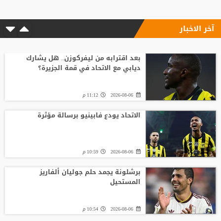
آخر الاخبار
بعد اقترابه من ليفركوزن.. هل يشارك
ديابي مع الاتحاد في قمة الجزيرة؟
2026-08-06
11:12 م
الاتحاد يودع فابينيو برسالة مؤثرة
2026-08-06
10:59 م
برشلونة يجمد حلم جوليان ألفاريز
المستحيل
2026-08-06
10:54 م