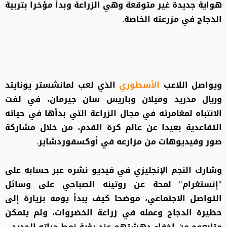
هواية جديدة غير متوقعة وهي الزراعة وبدأ مؤخرا بتربية
الدجاج في مزرعته الخاصة.
ويواصل اللاعب
الأسطوري
الذي لعب لمانشستر يونايتد
وريال مدريد وميلان وباريس سان جيرمان، في لفت
الانتباه لمغامرته في مجال الزراعة التي بدأها في حياته
التقاعدية بعيدا عن عالم كرة القدم، من خلال مشاركة
صور وفيديوهات من مزارعه في أوكسفوردشاير.
وشارك النجم الإنجليزي في فيديو نشره عبر حسابه على
"إنستغرام" لمحة عن روتينه الصباحي على وسائل
التواصل الاجتماعي، موضحا كيف يبدأ يومه بزيارة إلى
حظيرة الدجاج وعمله في زراعة الخضروات، ولم يتمكن
متابعوه من إخفاء دهشتهم عند رؤية نمط حياته الجديد.