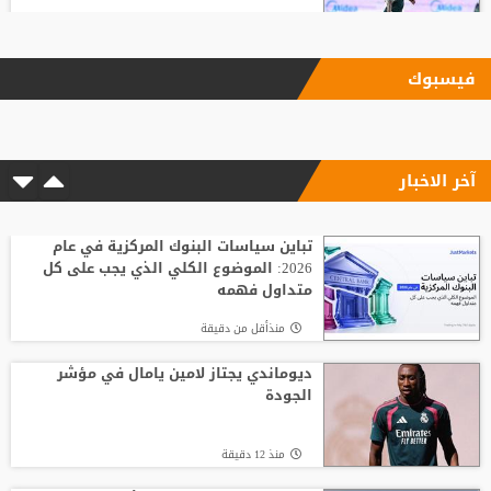
منذ11 ساعة
فيسبوك
ليفربول يحسم صفقة أراخو لاعب برشلونة
آخر الاخبار
منذ11 ساعة
"النادي اتخذ قراره".. أول تعليق لسيميوني
على أزمة ألفاريز
تباين سياسات البنوك المركزية في عام
2026: الموضوع الكلي الذي يجب على كل
متداول فهمه
منذ18 ساعة
منذأقل من دقيقة
باريس سان جيرمان يتوصل إلى اتفاق مع
فيران توريس
ديوماندي يجتاز لامين يامال في مؤشر
الجودة
منذ10 ساعة
منذ 12 دقيقة
لوكا زيدان يودع غرناطة ويوقع لناد إسباني