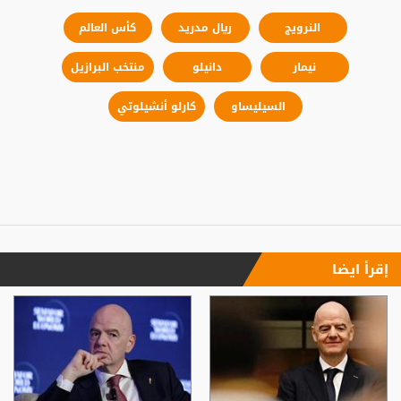
النرويج
ريال مدريد
كأس العالم
نيمار
دانيلو
منتخب البرازيل
السيليساو
كارلو أنشيلوتي
إقرأ ايضا