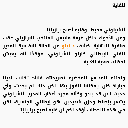
للغاية”.
أنشيلوتي محبط.. وقلبه أصبح برازيليًا
وعن الأجواء داخل غرفة ملابس المنتخب البرازيلي عقب
صافرة النهاية، كشف
دانيلو
عن الحالة النفسية للمدير
الفني الإيطالي كارلو أنشيلوتي، مؤكدًا أنه يعيش
لحظات صعبة للغاية.
واختتم المدافع المخضرم تصريحاته قائلًا: “كانت لدينا
مباراة كان بإمكاننا الفوز بها، لكن ذلك لم يحدث، وأي
حديث الآن قد يبدو وكأنه مجرد أعذار، المدرب أنشيلوتي
يشعر بإحباط وحزن شديدين. هو إيطالي الجنسية، لكن
في هذه اللحظات أؤكد لكم أن قلبه أصبح برازيليًا”.