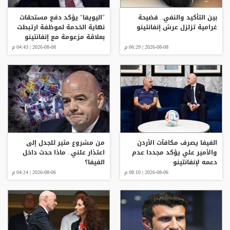
بين التأكيد والنفي.. فضيحة
"اليويفا" يؤكد دفع مستحقات
غرامية تزلزل عرش إنفانتينو
نهاية الخدمة لموظفة ارتبطت
بعلاقة مزعومة مع إنفانتينو
2026-08-08 | 06:29 م
2026-08-08 | 04:43 م
الفيفا يصرف مكافآت الأردن
من مشروع مثير للجدل إلى
والأمير علي يؤكد مجددا عدم
اعتذار علني.. ماذا حدث داخل
دعمه لإنفانتينو
الفيفا؟
2026-08-06 | 08:10 م
2026-08-06 | 04:24 م