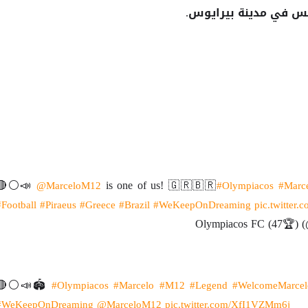
س في مدينة بيرايوس.
🔴⚪️📣
is one of us! 🇬🇷🇧🇷
@MarceloM12
#Olympiacos
#Marc
#Football
#Piraeus
#Greece
#Brazil
#WeKeepOnDreaming
pic.twitter
🔴⚪️📣🏟
#Olympiacos
#Marcelo
#M12
#Legend
#WelcomeMarcel
#WeKeepOnDreaming
@MarceloM12
pic.twitter.com/XfI1VZMm6j