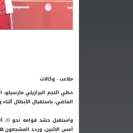
ملاعب - وكالات
حظي النجم البرازيلي مارسيلو، ال
الماضي، باستقبال الأبطال أثناء 
واس
أمس الاثنين، وردد المشجعون هت