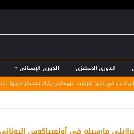
الدوري الانجليزي
الدوري الإسباني
ريقيا.. ديوماندي يترك معسكر لايبزيغ للانضمام لريال مدريد
برازيلي مارسيلو في أولمبياكوس اليوناني