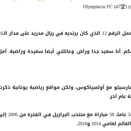
ودخل مارسيلو الملعب بقميص يحمل الرقم 12 الذي كان يرتد
كم. أنا سعيد جدا وراض. وعائلتي أيضا سعيدة وراضية. آمل
ارسيلو مع أولمبياكوس، ولكن مواقع رياضية يونانية ذكرت
 عام آخر.
وخاض مارسيلو البالغ من العمر 34 عاما، 58 مباراة مع منتخب البرازيل في الف