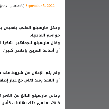
— Olympiacos FC (47🏆) (@olympiacosfc)
September 5, 2022
مواسم الماضية.
وقال مارسيلو للجماهير "شكرا ل
أن أساعد الفريق بإخلاص كبير".
ولم يتم الإعلان عن شروط عقد م
أن العقد يمتد لعام، مع خيار إضافة
2018، بما في ذلك نهائيات كأس العالم لعامي 2014 و2018.