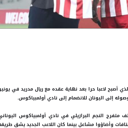
ذي أصبح لاعبا حرا بعد نهاية عقده مع ريال مدريد في يونيو
وصوله إلى اليونان للانضمام إلى نادي أولمبياكوس.
تقبل حشد قوامه نحو 20 ألف متفرج النجم البرازيلي في نادي أولمبياكوس اليوناني
افات وأضاؤوا مشاعل بينما كان اللاعب الجديد يشق طريقه