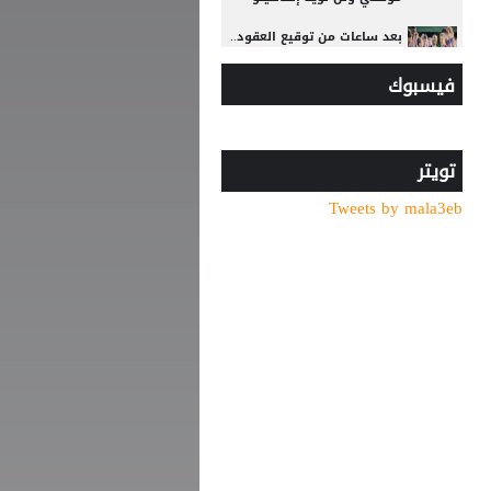
بعد ساعات من توقيع العقود..
محمد صلاح يخوض أول مران
فيسبوك
مع طرابزون سبور
تويتر
Tweets by mala3eb