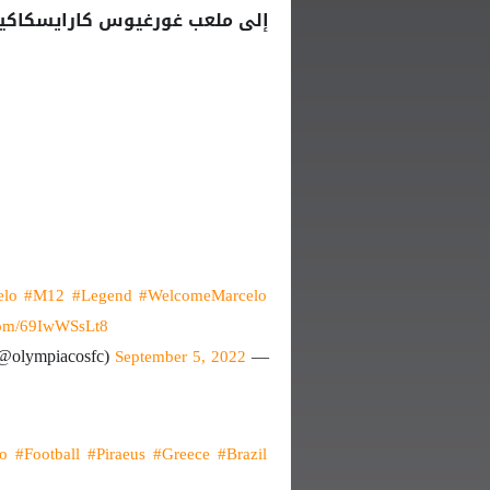
إلى ملعب غورغيوس كارايسكاكي
elo
#M12
#Legend
#WelcomeMarcelo
.com/69IwWSsLt8
— Olympiacos FC (47🏆) (@olympiacosfc)
September 5, 2022
o
#Football
#Piraeus
#Greece
#Brazil