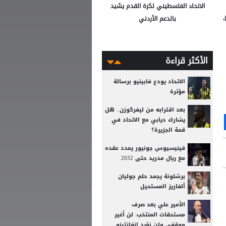
الاتحاد الفلسطيني لكرة القدم يشيد
ني الممتاز، للفوز بلقبه رقم الـ48
بالدعم الأردني
الأكثر قراءة
الاتحاد يودع فابينيو برسالة
مؤثرة
بعد اقترابه من ليفركوزن.. هل
Ou
S
يشارك ديابي مع الاتحاد في
قمة الجزيرة؟
فينيسيوس جونيور يمدد عقده
مع ريال مدريد حتى 2032
برشلونة يجمد حلم جوليان
ألفاريز المستحيل
الأمير علي بعد صرف
مستحقات المنتخب: لن أغير
موقفي ولن نؤيد إنفانتينو