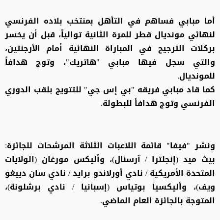
أما مبابي فساهم في التأهل بمنتخب بلاده الفرنسي
لنهائي مونديال قطر للمرة الثانية توالياً، قبل أن يخسر
بركلات الترجيح في المباراة النهائية أمام الأرجنتين،
والتي سجل فيها مبابي "هاتريك"، وتوج هدافاً
للمونديال.
كما قاد مبابي فريقه "بي إس جي" للتتويج بلقب الدوري
الفرنسي وتوج هدافاً للبطولة.
ونشر "فيفا" قائمة اللاعبات الثلاثة المرشحات للجائزة:
بيث ميد (إنجلترا / آرسنال)، وأليكس مورغان (الولايات
المتحدة الأمريكية / نادي أورلاندو برايد / نادي سان دييغو
ويف)، وأليكسيا بوتياس (إسبانيا / نادي برشلونة)،
المتوجة بالجائزة العام الماضي.