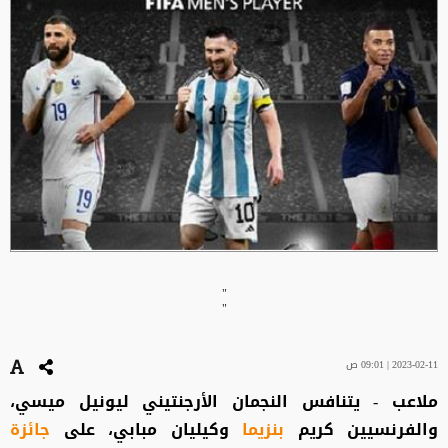
"
"
2023-02-11 | 09:01 ص
ملاعب - يتنافس النجمان الأرجنتيني ليونيل ميسي،
والفرنسيين كريم
بنزيما
وكيليان مبابي، على
جائزة