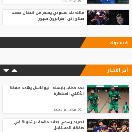
منذ23 ساعة
مالك ناد سعودي يسخر من انتقال محمد
صلاح إلى "طرابزون سبور"
منذ20 ساعة
فيسبوك
بعد رفض السعودية.. نادٍ فرنسي يتوصل
لاتفاق مع هيثم حسن
آخر الاخبار
منذ4 ساعة
رد صادم من نجم ريال مدريد على عرض
سعودي !!
بعد خطف يايسله.. نيوكاسل يهدد صفقة
الأهلي المنتظرة
منذ23 ساعة
منذأقل من دقيقة
تصريح رسمي يعقد مهمة برشلونة في
صفقة المستقبل
تصريح رسمي يعقد مهمة برشلونة في
صفقة المستقبل