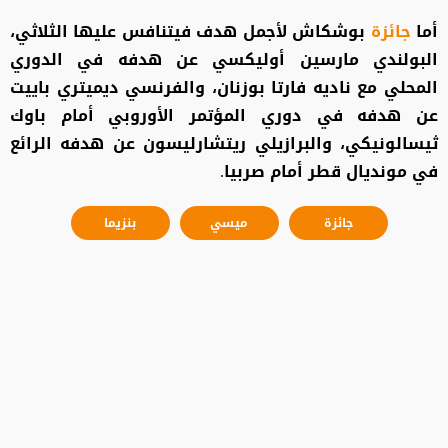
أما
جائزة
بوشكاش لأجمل هدف فيتنافس عليها الثلاثي،
البولندي مارسين أوليكسي عن هدفه في الدوري
المحلي مع ناديه فارتا بوزنان، والفرنسي ديميتري باييت
عن هدفه في دوري المؤتمر الأوروبي أمام باوك
ثيسالونيكي، والبرازيلي ريتشارليسون عن هدفه الرائع
في مونديال قطر أمام صربيا.
جائزة
ميسي
بنزيما