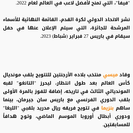
"فيفا"، التي تمنح لأفضل لاعب في العالم لعام 2022.
نشر الاتحاد الدولي لكرة القدم، القائمة النهائية للأسماء
المرشحة للجائزة، التي سيتم الإعلان عنها في حفل
سيقام في باريس 27 فبراير (شباط) 2023.
وقاد
ميسي
منتخب بلاده الأرجنتين للتتويج بلقب مونديال
كأس العالم بعد طول انتظار، ليحرز "التانغو" لقبه
المونديالي الثالث في تاريخه، إضافة للفوز بالمرة الأولى
بلقب الدوري الفرنسي مع باريس سان جيرمان، بينما
ساهم
بنزيما
في تتويج فريقه ريال مدريد بلقبي "الليغا"
ودوري أبطال أوروبا الموسم الماضي، وتوج هدافاً
للمسابقتين.