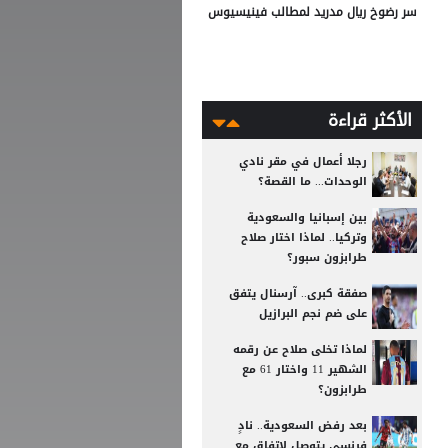
سر رضوخ ريال مدريد لمطالب فينيسيوس
الأكثر قراءة
رجلا أعمال في مقر نادي
الوحدات... ما القصة؟
بين إسبانيا والسعودية
وتركيا.. لماذا اختار صلاح
طرابزون سبور؟
صفقة كبرى.. آرسنال يتفق
على ضم نجم البرازيل
لماذا تخلى صلاح عن رقمه
الشهير 11 واختار 61 مع
طرابزون؟
بعد رفض السعودية.. نادٍ
فرنسي يتوصل لاتفاق مع