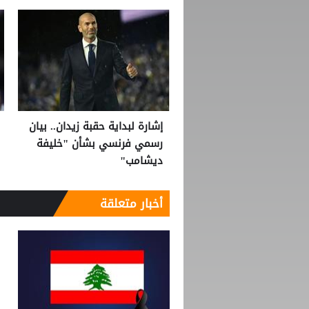
إشارة لبداية حقبة زيدان.. بيان
رسمي فرنسي بشأن "خليفة
ديشامب"
أخبار متعلقة