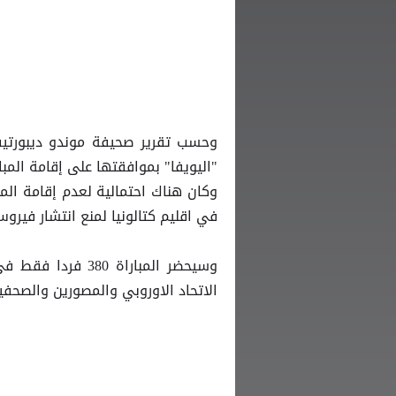
وحسب تقرير صحيفة موندو ديبورتيفو 
"اليويفا" بموافقتها على إقامة المبا
وكان هناك احتمالية لعدم إقامة المبا
في اقليم كتالونيا لمنع انتشار فيروس
وسيحضر المباراة 
الاتحاد الاوروبي والمصورين والصحفيي