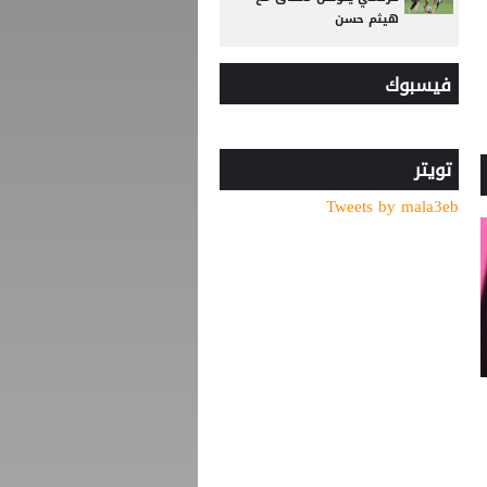
هيثم حسن
رد صادم من نجم ريال مدريد
فيسبوك
على عرض سعودي !!
موعد توقيع عقد محمد صلاح
مع طرابزون
تويتر
من الأهلي السعودي
Tweets by mala3eb
للبريميرليج.. يايسله يقود
نيوكاسل رسميًا
"اليويفا" يدخل تعديلات جذرية
على لائحة إيقاف اللاعبين
بسبب تراكم الإنذارات
كشف سر تأجيل مؤتمر
الزاكي.. هل يتكرر سيناريو
عموتة؟