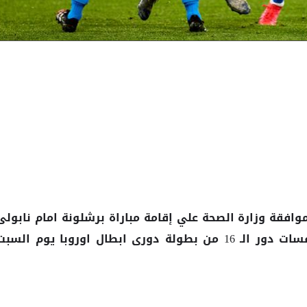
وزارة الصحة علي إقامة
برشلونة امام نابولى
وافقة
مباراة
ضمن منافسات دور الـ 16 من بطولة دورى ابطال اوروبا يوم السب