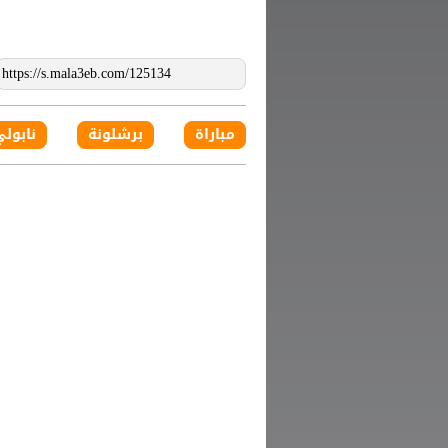
مباراة
برشلونة
نابولي