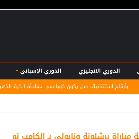
الدوري الانجليزي
الدوري الإسباني
ثنائية.. هل يكون كوبارسي مفاجأة الكرة الذهبية؟
موع
 مباراة برشلونة ونابولي بـ الكامب نو