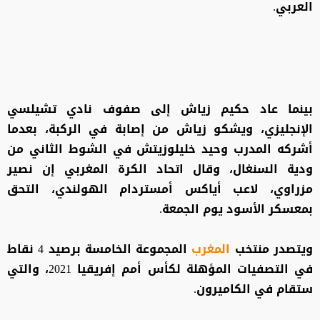
العربي.
بينما عاد حكيم زياش إلى صفوف نادي تشيلسي
الإنجليزي، ويشكو زياش من إصابة في الركبة، بعدما
أشركه المدرب وحيد خليلوزيتش في الشوط الثاني من
ودية السنغال، وقال اتحاد الكرة المغربي إن نصير
مزراوي، لاعب أياكس أمستردام الهولندي، التحق
بمعسكر الأسود يوم الجمعة.
ويتصدر منتخب
المغرب
المجموعة الخامسة برصيد 4 نقاط
في التصفيات المؤهلة لكأس أمم إفريقيا 2021، والتي
ستقام في الكاميرون.