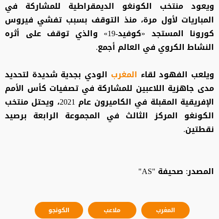
ويعود منتخب الكونغو الديمقراطية للمشاركة في
المباريات لأول مرة، منذ التوقف بسبب تفشي فيروس
كورونا المستجد «كوفيد-19» والذي توقف على أثره
النشاط الكروي في العالم أجمع.
ويلعب الفهود لقاء
المغرب
الودي بجدية شديدة لتحديد
مدى جاهزية اللاعبين للمشاركة في تصفيات كأس الأمم
الإفريقية المقبلة في الكاميرون عام 2021، ويحتل منتخب
الكونغو المركز الثالث في المجموعة الرابعة برصيد
نقطتين.
المصدر: صحيفة "AS"
المغرب
ملاعب
الكونجو