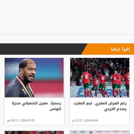
إقرأ ايضا
رغم العرض المغري.. نجم المغرب
رسميًا.. معين الشعباني مدربًا
يصدم الترجي
لتونس
2026-08-04 | 10:25 م
2026-07-29 | 09:11 ص