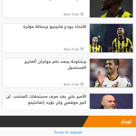
منذ22 ساعة
منذ22 ساعة
الأمير علي بعد صرف مستحقات المنتخب: لن
أغير موقفي ولن نؤيد إنفانتينو
الاتحاد يودع فابينيو برسالة مؤثرة
منذ24 ساعة
منذ22 ساعة
بعد ساعات من توقيع العقود.. محمد صلاح
يخوض أول مران مع طرابزون سبور
برشلونة يجمد حلم جوليان ألفاريز
المستحيل
منذ24 ساعة
منذ22 ساعة
الأمير علي بعد صرف مستحقات المنتخب: لن
أغير موقفي ولن نؤيد إنفانتينو
منذ24 ساعة
تويتر
فينيسيوس جونيور يمدد عقده مع ريال
Tweets by mala3eb