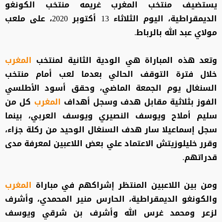
يستضيف منتخب المغرب غريمه منتخب الكونغو
الديمقراطية، اليوم الثلاثاء 13 أكتوبر 2020، على ملعب
مولاي عبد الله بالرباط.
وتعد هذه المباراة هي الودية الثانية لمنتخب
المغرب
خلال فترة التوقف الحالي بعدما لعب أمام منتخب
السنغال يوم الجمعة الماضي، وحقق أسود الأطلسي
الفوز بثلاثية مقابل هدف وسجل أهداف
المغرب
كل من
سليم أملاح ويوسف النصيري ويوسف العربي، بينما
سجل إسماعيلا سار هدف السنغال الوحيد من ركلة جزاء،
وقرر خليلوزيتش الاعتماد علي بعض اللاعبين لمعرفة مدى
قدراتهم.
ومن بين اللاعبين المنتظر إشراكهم في مباراة
المغرب
والكونغو الديمقراطية، الحارس منير المحمدي، وأشرف
لزعر ومحمد غرس الله وأشرف بن شرقي ويوسف