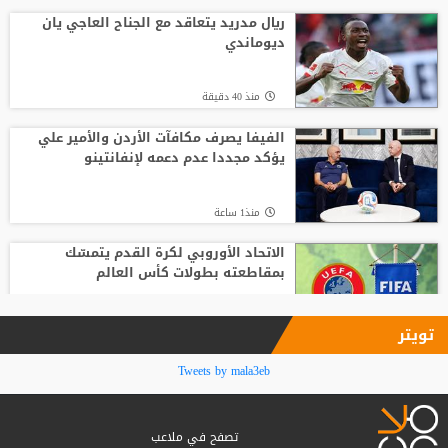
صفقة المستقبل
ريال مدريد يتعاقد مع الجناح العاجي يان
ديوماندي
منذ10 ساعة
منذ 40 دقيقة
صدام في تدريبات أتلتيكو.. ألفاريز يطالب
سيميوني بتسهيل رحيله لبرشلونة
الفيفا يصرف مكافآت الأردن والأمير علي
يؤكد مجددا عدم دعمه لإنفانتينو
منذ8 ساعة
منذ1 ساعة
الاتحاد الأوروبي لكرة القدم يتمسّك
بمقاطعته بطولات كأس العالم
منذ1 ساعة
تويتر
نادي الرمثا يستقبل مدربه الجديد غاسانين
Tweets by mala3eb
استعدادًا للموسم الكروي المقبل
تصفح في ملاعب
منذ2 ساعة