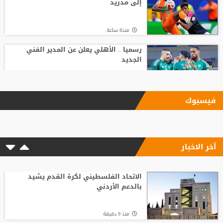
إلى مدريد
منذ8 ساعة
رسميا .. الأهلي يعلن عن المدير الفني
الجديد
منذ11 ساعة
فيسبوك
بعد رفض السعودية.. نادٍ فرنسي يتوصل
لاتفاق مع هيثم حسن
آخر الاخبار
منذ12 ساعة
وسط صراع برشلونة وريال مدريد على ضمه..
رودري يحسم قراره ويختار وجهته المقبلة
الاتحاد الفلسطيني لكرة القدم يشيد
بالدعم الأردني
منذ3 ساعة
منذ 9 دقيقة
تصريح رسمي يعقد مهمة برشلونة في