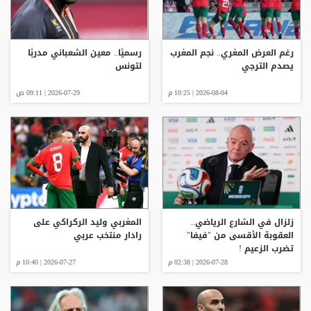
رغم العرض المغري.. نجم المغرب
رسميًا.. معين الشعباني مدربًا
يصدم الترجي
لتونس
2026-08-04 | 10:25 م
2026-07-29 | 09:11 ص
زلزال في الشارع الرياضي..
المغربي وليد الركراكي على
العقوبة الأقسى من "فيفا"
رادار منتخب عربي
تضرب الزعيم !
2026-07-28 | 02:38 م
2026-07-27 | 10:40 م