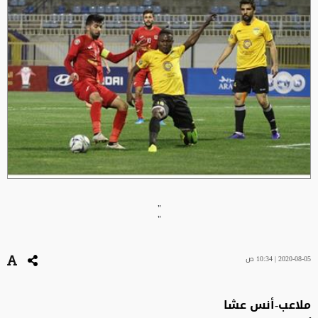
"
"
2020-08-05 | 10:34 ص
ملاعب-أنس عشا