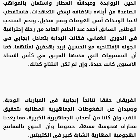
الدين الروابدة وعبدالله العطار واستعان بالمواهب
الصاعدة من أبناءه بالإضافة لبعض التعاقدات، فاستقطب
لاعبا الوحدات أنس العوضات وعمر قنديل، ونجم المنتخب
الوطني السابق أحمد عبد الحليم العائد من رحلة إحترافية
في الدوري العُماني، فكانت البداية بتعادل إيجابي في
الجولة الإفتتاحية مع الحسين إربد بهدفين لمثلهما، كما
أن المستويات التي قدمها الفريق في كأس الاتحاد
الآسيوي كانت جيدة، وإن لم تكن النتئاج كذلك.
الفريقان حققا نتائجاُ إيجابية في المباريات الودية،
وبعيدان عن الضغوطات الجماهيرية المطالبة بتحقيق
اللقب وإن كانا من أصحاب الجماهيرية الكبيرة، مما يعدنا
بمباراة هجومية ممتعة، خصوصاً وأن التنوع بالمفاتيح
الهجومية المهارية الشابة كبير في الكتيبتين.