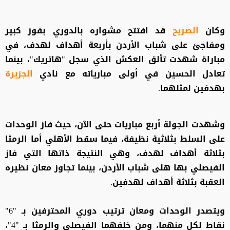
وكان
الصريح
قد افتتح مشواره بالدوري بفوز كبير
ومفاجئ على شباب الأردن بأربعة أهداف لهدف، في
مباراة شهدت تألق العكش الذي سجل "هاتريك"، بينما
تعادل الحسين في أولى مبارياته مع نادي
الجزيرة
بهدفين لمثلهما.
وشهدت الجولة أربع مباريات حتى الآن، حيث فاز الوحدات
على السلط بثلاثية نظيفة، فيما سقط الأهلي أما الرمثا
بثلاثة أهداف لهدف، وهي النتيجة ذاتها التي فاز
الفيصلي بها هلى شباب الأردن، بينما تجاوز معان نظيره
العقبة بثلاثة أهداف لهدفين.
ويتصدر الوحدات ومعان ترتيب دوري المحترفين بـ "6"
نقاط لكل منهما، ومن خلفهما الفيصلي والرمثا بـ "4"،