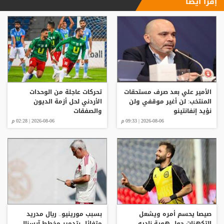
إقرأ ايضا
الأمير علي بعد صرف مستحقات
تحركات عاجلة من الوحدات
المنتخب: لن أغير موقفي ولن
الأردني لحل أزمة الديون
نؤيد إنفانتينو
والصفقات
2026-08-06 | 09:33 م
2026-08-06 | 02:28 م
صيصا يحسم أمره ويشعل
بسبب مورينيو.. ريال مدريد
التكهنات حول هوية ناديه
متفائل بتدمير مخطط آرسنال