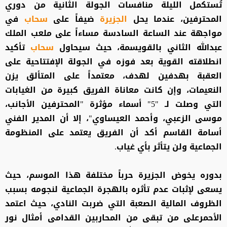
تُستكمل الليلة منافسات الجولة الثانية من دوري
المحترفين، عندما يحل
الجزيرة
ضيفاً على
سحاب
في
مواجهة عند الساعة السادسة مساءاً على ملعب الملك
عبدالله الثاني بالقويسمة، حيث سيحاول
سحاب
تأكيد
انطلاقته القوية بعد فوزه في الجولة الإفتتاحية على
العقبة بهدفين لهدف، معتمداً على المتألق يزن
النعيمات، وإن كانت معاناة الفريق كبيرة من الغيابات
التي وصلت لـ "5" أسماء مؤثرة "المحترفين الأجانب،
موسى الزعبي، وأحمد العيساوي"، إلا أن المدير الفني
أسامة القاسم أكد أن الفريق يعتمد على المنظومة
الجماعية ولن يتأثر بأي غياب.
بدوره يخوض الجزيرة حرباً مختلفة هذا الموسم، حيث
يسعى لإثبات عدم تأثره بالهجرة الجماعية لنجومه بسبب
الظروف المالية الصعبة التي ضربت النادي، حيث اعتمد
الأحمرعلى من تبقى من المحاربين القدامى أمثال نور