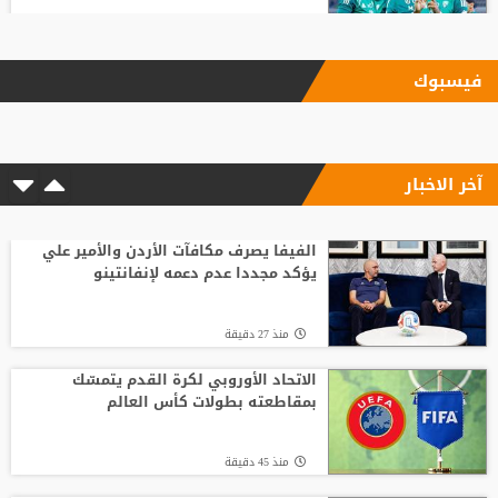
منذ10 ساعة
فيسبوك
أول صفقة أجنبية.. الاتحاد يعلن تعاقده مع
ديون لوبي من ألميريا
آخر الاخبار
منذ22 ساعة
ضربة أوروبية.. مقترح إنفانتينو يلقى رفضًا
جديدًا
الفيفا يصرف مكافآت الأردن والأمير علي
يؤكد مجددا عدم دعمه لإنفانتينو
منذ22 ساعة
منذ 27 دقيقة
أسطورة التحكيم الإنجليزي يلحق بمحمد
صلاح في تركيا رسميًا
الاتحاد الأوروبي لكرة القدم يتمسّك
بمقاطعته بطولات كأس العالم
منذ9 ساعة
منذ 45 دقيقة
من الأهلي السعودي للبريميرليج.. يايسله