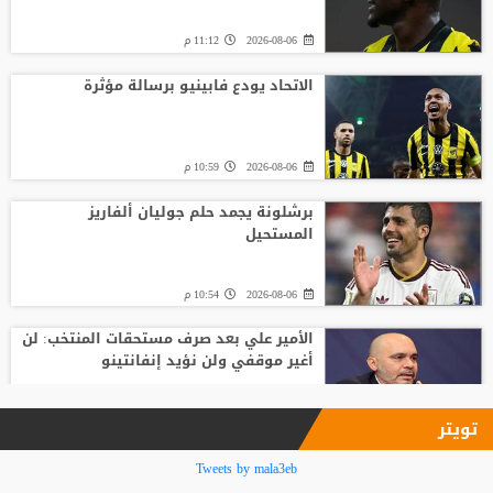
2026-08-06
11:12 م
الاتحاد يودع فابينيو برسالة مؤثرة
2026-08-06
10:59 م
برشلونة يجمد حلم جوليان ألفاريز
المستحيل
2026-08-06
10:54 م
الأمير علي بعد صرف مستحقات المنتخب: لن
أغير موقفي ولن نؤيد إنفانتينو
2026-08-06
09:33 م
تويتر
فينيسيوس جونيور يمدد عقده مع ريال
Tweets by mala3eb
مدريد حتى 2032