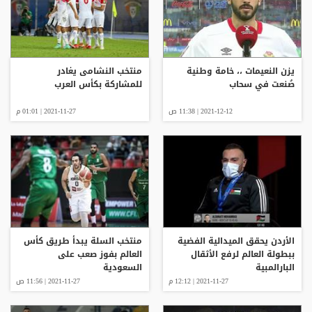
يزن النعيمات ،، خامة وطنية
منتخب النشامى يغادر
صُنعت في سحاب
للمشاركة بكأس العرب
2021-12-12 | 11:38 ص
2021-11-27 | 01:01 م
الأردن يحقق الميدالية الفضية
منتخب السلة يبدأ طريق كأس
ببطولة العالم لرفع الأثقال
العالم بفوز صعب على
البارالمبية
السعودية
2021-11-27 | 12:12 م
2021-11-27 | 11:56 ص