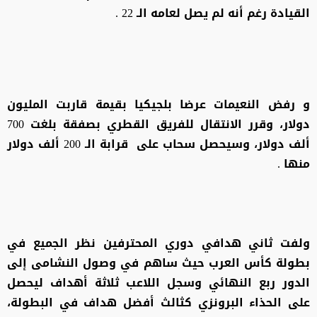
القيادة رغم أنه لم يصل لعامه الـ 22 .
و رفض النعيمات عرضا بلجيكيا بقيمة قاربت المليون
دولار، وقرر الانتقال للفريق القطري بصفقة بلغت 700
ألف دولار، وسيحصل سحاب على قرابة الـ 200 ألف دولار
منها .
ولفت ثاني هدافي دوري المحترفين نظر الجميع في
بطولة كأس العرب حيث ساهم في وصول النشامى إلى
الدور ربع النهائي وسجل اللاعب ثلاثة أهداف ليحصل
على الحذاء البرونزي كثالث أفضل هداف في البطولة،