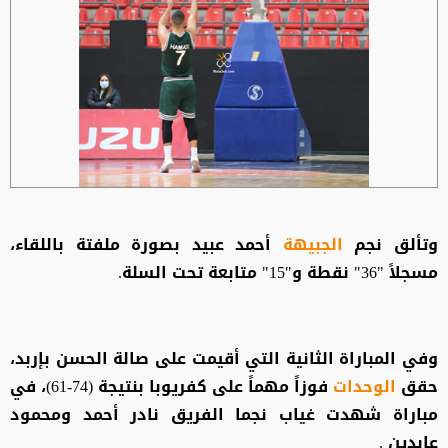
وتألق نجم
الجبيهة
أحمد عبيد بصورة ملفتة باللقاء،
مسجلاً "36" نقطة و"15" متابعة تحت السلة.
وفي المباراة الثانية التي أقيمت على صالة الحسن بإربد،
حقق
الوحدات
فوزاً مهماً على كفريوبا بنتيجة (74-61)، في
مباراة شهدت غياب نجما الفريق نادر أحمد ومحمود
عابدين .