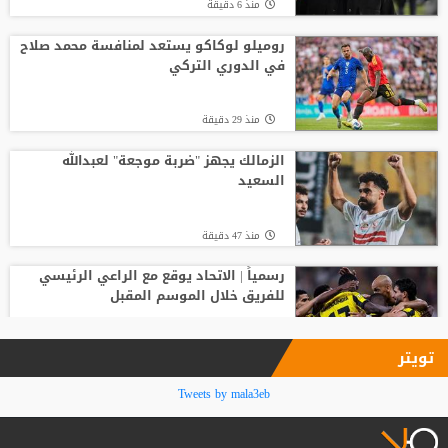
منذ 6 دقيقة
باريس سان جيرمان يتوصل إلى اتفاق مع
فيران توريس
روميلو لوكاكو يستعد لمنافسة محمد صلاح
في الدوري التركي
منذ10 ساعة
منذ 29 دقيقة
لوكا زيدان يودع غرناطة ويوقع لناد إسباني
جديد
الزمالك يجهز "ضربة موجعة" لعبدالله
السعيد
منذ17 ساعة
منذ 47 دقيقة
رسمياً | الاتحاد يوقع مع الراعي الرئيسي
للفريق خلال الموسم المقبل
منذ1 ساعة
تويتر
مفاجأة.. الأهلي المصري يرفض صفقة
Tweets by mala3eb
بيراميدز