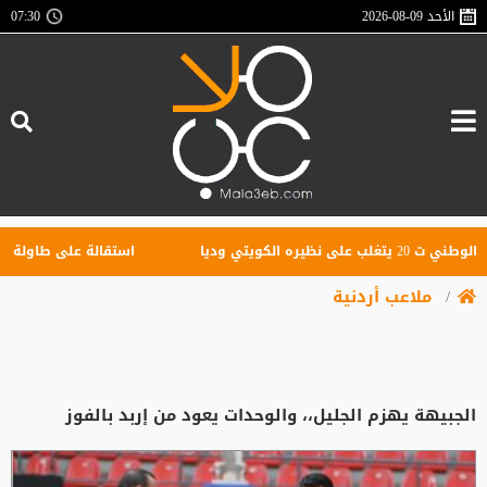
الأحد
2026-08-09
07:30
يتي وديا
استقالة على طاولة مؤقتة الفيص
ملاعب أردنية
الجبيهة يهزم الجليل،، والوحدات يعود من إربد بالفوز