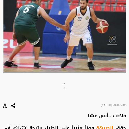
"
"
2020-12-02 | 11:00 م
ملاعب - أنس عشا
حقق
الجبيهة
فوزاً مثيراً على الجليل بنتيجة (79-91)، في