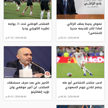
غموض يحيط بملف الزاكي..
المنتخب الوطني تحت 20 يواجه
لماذا تأخر تقديمه مدربا
نظيره الكويتي وديا
للنشامى؟
2026-08-08 | 09:23 م
2026-08-08 | 07:20 م
لاعب منتخب النشامى أبو طه
الأمير علي بعد صرف مستحقات
ينضم لنادي نيوم السعودي
المنتخب: لن أغير موقفي ولن
نؤيد إنفانتينو
2026-08-08 | 06:36 م
2026-08-06 | 09:33 م