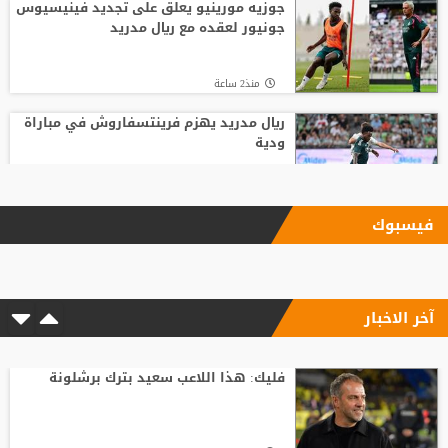
جوزيه مورينيو يعلق على تجديد فينيسيوس
جونيور لعقده مع ريال مدريد
منذ2 ساعة
ريال مدريد يهزم فرينتسفاروش في مباراة
ودية
منذ10 ساعة
فيسبوك
ليفربول يحسم صفقة أراخو لاعب برشلونة
آخر الاخبار
منذ11 ساعة
"النادي اتخذ قراره".. أول تعليق لسيميوني
على أزمة ألفاريز
فليك: هذا اللاعب سعيد بترك برشلونة
منذ18 ساعة