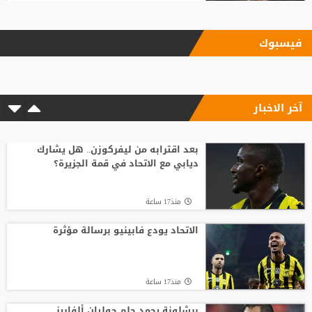
منذ18 ساعة
فيسبوك
الاتحاد يودع فابينيو برسالة مؤثرة
آخر الاخبار
منذ17 ساعة
وسط صراع برشلونة وريال مدريد على ضمه..
رودري يحسم قراره ويختار وجهته المقبلة
بعد اقترابه من ليفركوزن.. هل يشارك
ديابي مع الاتحاد في قمة الجزيرة؟
منذ21 ساعة
منذ17 ساعة
قبل أن يلمس الكرة.. بالأرقام طرابزون يحصد
ثمار التعاقد مع محمد صلاح
الاتحاد يودع فابينيو برسالة مؤثرة
منذ22 ساعة
منذ17 ساعة
أغلى لاعب في تاريخ إفريقيا.. ديوماندي يترك
معسكر لايبزيغ للانضمام لريال مدريد
برشلونة يجمد حلم جوليان ألفاريز