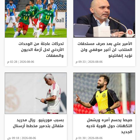
الأمير علي بعد صرف مستحقات
تحركات عاجلة من الوحدات
المنتخب: لن أغير موقفي ولن
الأردني لحل أزمة الديون
نؤيد إنفانتينو
والصفقات
2026-08-06 | 09:33 م
2026-08-06 | 02:28 م
صيصا يحسم أمره ويشعل
بسبب مورينيو.. ريال مدريد
التكهنات حول هوية ناديه
متفائل بتدمير مخطط آرسنال
الجديد
2026-08-06 | 01:30 م
2026-08-06 | 09:18 ص