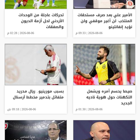
الأمير علي بعد صرف مستحقات
تحركات عاجلة من الوحدات
المنتخب: لن أغير موقفي ولن
الأردني لحل أزمة الديون
نؤيد إنفانتينو
والصفقات
2026-08-06 | 09:33 م
2026-08-06 | 02:28 م
صيصا يحسم أمره ويشعل
بسبب مورينيو.. ريال مدريد
التكهنات حول هوية ناديه
متفائل بتدمير مخطط آرسنال
الجديد
2026-08-06 | 01:30 م
2026-08-06 | 09:18 ص