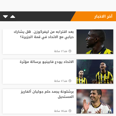
آخر الاخبار
منذ17 ساعة
وسط صراع برشلونة وريال مدريد على ضمه..
رودري يحسم قراره ويختار وجهته المقبلة
بعد اقترابه من ليفركوزن.. هل يشارك
ديابي مع الاتحاد في قمة الجزيرة؟
منذ22 ساعة
منذ17 ساعة
الفيفا يصرف مكافآت الأردن والأمير علي
يؤكد مجددا عدم دعمه لإنفانتينو
الاتحاد يودع فابينيو برسالة مؤثرة
منذ20 ساعة
منذ17 ساعة
أغلى لاعب في تاريخ إفريقيا.. ديوماندي يترك
معسكر لايبزيغ للانضمام لريال مدريد
برشلونة يجمد حلم جوليان ألفاريز
المستحيل
منذ21 ساعة
منذ18 ساعة