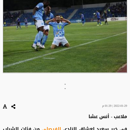
"
"
2022-01-29 | 01:29 م
ملاعب - أنس عشا
في خبر سعيد لعشاق النادي
الفيصلي
من فئات الشباب