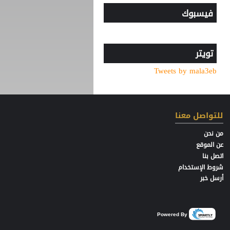
فيسبوك
ريال مدريد يتعاقد مع الجناح
العاجي يان ديوماندي
الأمير علي بعد صرف
تويتر
مستحقات المنتخب: لن أغير
موقفي ولن نؤيد إنفانتينو
Tweets by mala3eb
بعد ساعات من توقيع العقود..
محمد صلاح يخوض أول مران
مع طرابزون سبور
للتواصل معنا
من نحن
عن الموقع
اتصل بنا
شروط الإستخدام
أرسل خبر
Powered By