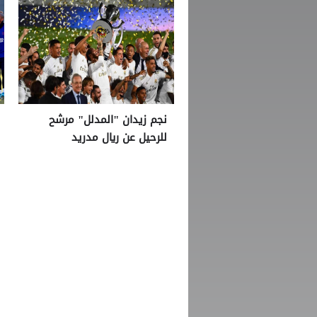
نجم زيدان "المدلل" مرشح
للرحيل عن ريال مدريد