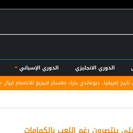
الدوري الانجليزي
الدوري الإسباني
ديوماندي يترك معسكر لايبزيغ للانضمام لريال مدريد
نا
زيلي ينتصرون رغم اللعب بالكمامات