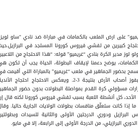
يميو" على ارض الملعب بالكمامات في مباراة ضد نادي "ساو لويز"
تجاج كبيرين من تفشي فيروس كورونا المستجد في البرازيل.حيث
لو لوز مدير الكرة بنادي “غريميو” قوله: “هذا الاحتجاج من اللاعبين
لكمامات، يوضح دعمنا لإيقاف البطولة، الحياة يجب أن تكون هي
يسمح بحضور الجماهير في ملعب “غريميو” بالمباراة التي أقيمت في
بطولة مقاطعة جاوتشو، وانتهت بفوز أصحاب الأرض بنتيجة 3-2. ويعكس الاحتجاج احتجاج الأند
رارات مسؤولي كرة القدم بمواصلة البطولات بدون حضور الجماهير.
م، الأحد، كل أنشطة اللعبة بسبب تفشي فيروس كورونا لكنه قال إن
 ما إذا كانت ستعلّق منافسات بطولات الولايات الجارية حاليا. وقال
أس البرازيل ودوري الدرجتين الأولى والثانية للسيدات وبطولتين
دوري البرازيلي، من الدرجة الأولى إلى الرابعة، إلا في مايو.