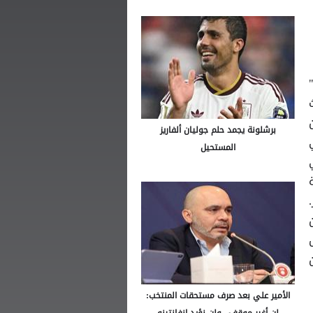
برشلونة يجمد حلم جوليان ألفاريز
المستحيل
ية
الأمير علي بعد صرف مستحقات المنتخب:
لن أغير موقفي ولن نؤيد إنفانتينو