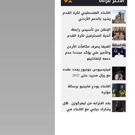
الأكثر قراءة
الاتحاد الفلسطيني لكرة القدم
يشيد بالدعم الأردني
الإعلان عن تأسيس رابطة
أندية المحترفين لكرة القدم
الفيفا يصرف مكافآت الأردن
والأمير علي يؤكد مجددا عدم
دعمه لإنفانتينو
فينيسيوس جونيور يمدد عقده
مع ريال مدريد حتى 2032
الاتحاد يودع فابينيو برسالة
مؤثرة
بعد اقترابه من ليفركوزن.. هل
يشارك ديابي مع الاتحاد في
قمة الجزيرة؟
برشلونة يجمد حلم جوليان
ألفاريز المستحيل