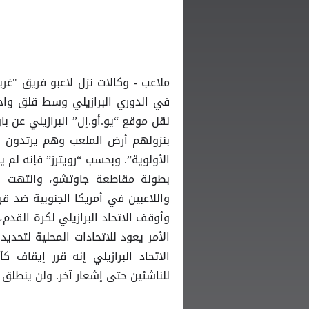
ملاعب - وكالات نزل لاعبو فريق "غر
في الدوري البرازيلي وسط قلق واح
نقل موقع “يو.أو.إل” البرازيلي عن باو
بنزولهم أرض الملعب وهم يرتدون ا
الأولوية”. وبحسب “رويترز” فإنه لم 
واللاعبين في أمريكا الجنوبية ضد ق
وأوقف الاتحاد البرازيلي لكرة القد
الأمر يعود للاتحادات المحلية لتحديد
الاتحاد البرازيلي إنه قرر إيقاف ك
للناشئين حتى إشعار آخر. ولن ينطلق ال