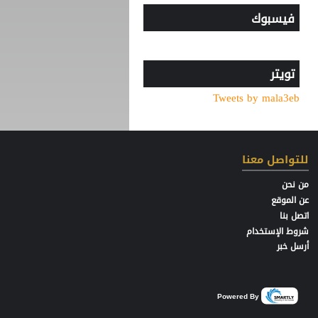
موعد توقيع عقد محمد صلاح
فيسبوك
مع طرابزون
جبهة أوروبية وصديق قديم..
ماذا ينتظر صلاح في طرابزون؟
تويتر
"اليويفا" يدخل تعديلات جذرية
Tweets by mala3eb
على لائحة إيقاف اللاعبين
بسبب تراكم الإنذارات
اليوم الأصعب في الاهلي
المصري
للتواصل معنا
من نحن
عن الموقع
اتصل بنا
شروط الإستخدام
أرسل خبر
Powered By