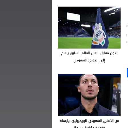
بدون مقابل.. بطل العالم السابق ينضم
إلى الدوري السعودي
Ou
S
من الأهلي السعودي للبريميرليج.. يايسله
يقود نيوكاسل رسميًا