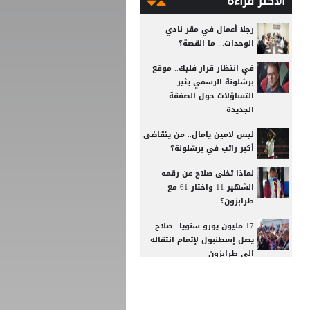
الأكثر قراءة
رجلا أعمال في مقر نادي
الوحدات... ما القصة؟
في انتظار قرار فليك.. موقع
برشلونة الرسمي يثير
التساؤلات حول الصفقة
الجديدة
ليس لامين يامال.. من يتقاضى
أكبر راتب في برشلونة؟
لماذا تخلى صلاح عن رقمه
الشهير 11 واختار 61 مع
طرابزون؟
17 مليون يورو سنويا.. صلاح
يصل إسطنبول لإتمام انتقاله
إلى طرابزون
رد صادم من نجم ريال مدريد
على عرض سعودي !!